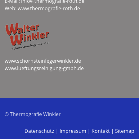
E-Mail: info@thermografie-roth.de
Web: www.thermografie-roth.de
www.schornsteinfegerwinkler.de
www.lueftungsreinigung-gmbh.de
© Thermografie Winkler
Datenschutz
|
Impressum
|
Kontakt
|
Sitemap