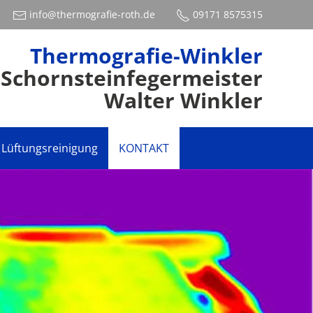
info@thermografie-roth.de
09171 8575315
Thermografie-Winkler
Schornsteinfegermeister
Walter Winkler
Lüftungsreinigung
KONTAKT