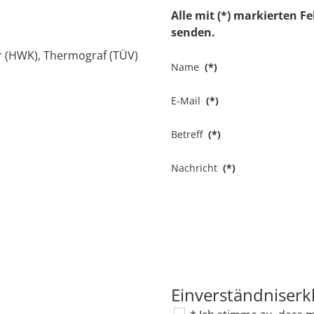
Alle mit (*) markierten F
senden.
r (HWK), Thermograf (TÜV)
Name
(*)
E-Mail
(*)
Betreff
(*)
Nachricht
(*)
Einverständniserk
Zustimmung