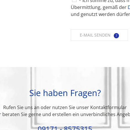
Zustimmung
* Ich stimme zu, dass
(*)
Übermittlung, gemäß der
und genutzt werden dürfen
Ergebnis
E-
E-MAIL SENDEN
6
Mail
senden
Sie haben Fragen?
Rufen Sie uns an oder nutzen Sie unser Kontaktformular
r beraten Sie gerne und erstellen ein unverbindliches Angeb
09171 - 8575315