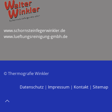
www.schornsteinfegerwinkler.de
www.lueftungsreinigung-gmbh.de
© Thermografie Winkler
Datenschutz
|
Impressum
|
Kontakt
|
Sitemap